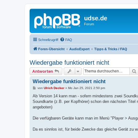
udse.de
Forum
Schnellzugriff
FAQ
Foren-Übersicht
AudioExpert
Tipps & Tricks / FAQ
Wiedergabe funktioniert nicht
Antworten
Wiedergabe funktioniert nicht
B
von
Ulrich Decker
»
Mo Jan 25, 2021 2:50 pm
e
i
Ab Version 14 kann man - sofern mindestens zwei Soundkar
t
Soundkarte (z.B. per Kopfhörer) schon den nächsten Titel r
r
a
angeboten)
g
Die verfügbaren Geräte kann man im Menü "Player > Ausga
Da es sinnlos ist, für beide Zwecke das gleiche Gerät zu w