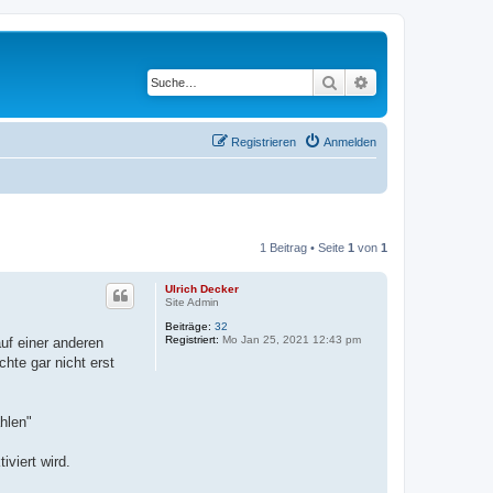
Suche
Erweiterte Suche
Registrieren
Anmelden
1 Beitrag • Seite
1
von
1
Ulrich Decker
Site Admin
Beiträge:
32
Registriert:
Mo Jan 25, 2021 12:43 pm
uf einer anderen
hte gar nicht erst
hlen"
viert wird.