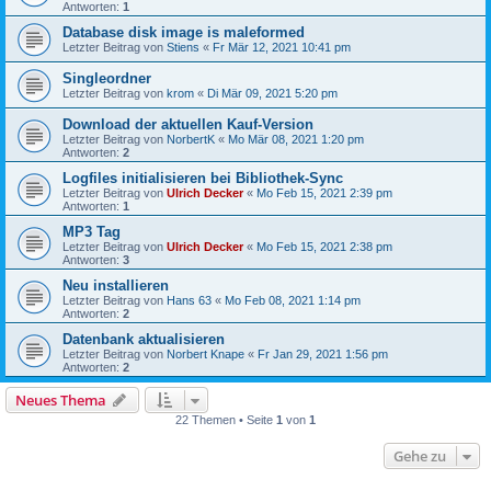
Antworten:
1
Database disk image is maleformed
Letzter Beitrag von
Stiens
«
Fr Mär 12, 2021 10:41 pm
Singleordner
Letzter Beitrag von
krom
«
Di Mär 09, 2021 5:20 pm
Download der aktuellen Kauf-Version
Letzter Beitrag von
NorbertK
«
Mo Mär 08, 2021 1:20 pm
Antworten:
2
Logfiles initialisieren bei Bibliothek-Sync
Letzter Beitrag von
Ulrich Decker
«
Mo Feb 15, 2021 2:39 pm
Antworten:
1
MP3 Tag
Letzter Beitrag von
Ulrich Decker
«
Mo Feb 15, 2021 2:38 pm
Antworten:
3
Neu installieren
Letzter Beitrag von
Hans 63
«
Mo Feb 08, 2021 1:14 pm
Antworten:
2
Datenbank aktualisieren
Letzter Beitrag von
Norbert Knape
«
Fr Jan 29, 2021 1:56 pm
Antworten:
2
Neues Thema
22 Themen • Seite
1
von
1
Gehe zu