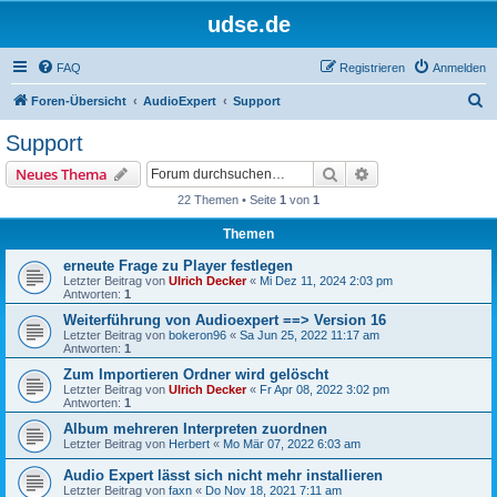
udse.de
FAQ
Registrieren
Anmelden
S
Foren-Übersicht
AudioExpert
Support
u
Support
c
Suche
Erweiterte Suche
Neues Thema
h
22 Themen • Seite
1
von
1
e
Themen
erneute Frage zu Player festlegen
Letzter Beitrag von
Ulrich Decker
«
Mi Dez 11, 2024 2:03 pm
Antworten:
1
Weiterführung von Audioexpert ==> Version 16
Letzter Beitrag von
bokeron96
«
Sa Jun 25, 2022 11:17 am
Antworten:
1
Zum Importieren Ordner wird gelöscht
Letzter Beitrag von
Ulrich Decker
«
Fr Apr 08, 2022 3:02 pm
Antworten:
1
Album mehreren Interpreten zuordnen
Letzter Beitrag von
Herbert
«
Mo Mär 07, 2022 6:03 am
Audio Expert lässt sich nicht mehr installieren
Letzter Beitrag von
faxn
«
Do Nov 18, 2021 7:11 am