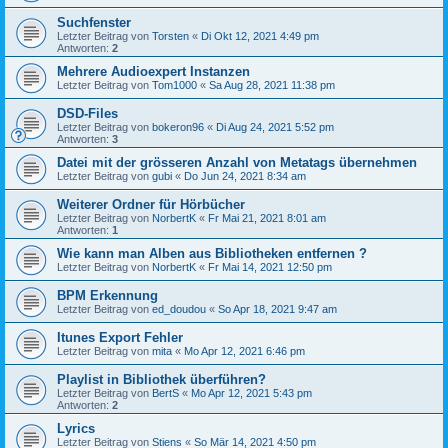
Suchfenster
Letzter Beitrag von
Torsten
«
Di Okt 12, 2021 4:49 pm
Antworten:
2
Mehrere Audioexpert Instanzen
Letzter Beitrag von
Tom1000
«
Sa Aug 28, 2021 11:38 pm
DSD-Files
Letzter Beitrag von
bokeron96
«
Di Aug 24, 2021 5:52 pm
Antworten:
3
Datei mit der grösseren Anzahl von Metatags übernehmen
Letzter Beitrag von
gubi
«
Do Jun 24, 2021 8:34 am
Weiterer Ordner für Hörbücher
Letzter Beitrag von
NorbertK
«
Fr Mai 21, 2021 8:01 am
Antworten:
1
Wie kann man Alben aus Bibliotheken entfernen ?
Letzter Beitrag von
NorbertK
«
Fr Mai 14, 2021 12:50 pm
BPM Erkennung
Letzter Beitrag von
ed_doudou
«
So Apr 18, 2021 9:47 am
Itunes Export Fehler
Letzter Beitrag von
mita
«
Mo Apr 12, 2021 6:46 pm
Playlist in Bibliothek überführen?
Letzter Beitrag von
BertS
«
Mo Apr 12, 2021 5:43 pm
Antworten:
2
Lyrics
Letzter Beitrag von
Stiens
«
So Mär 14, 2021 4:50 pm