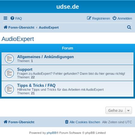
udse.de
FAQ
Registrieren
Anmelden
S
Foren-Übersicht
AudioExpert
u
AudioExpert
c
Forum
h
e
Allgemeines / Ankündigungen
Themen:
1
Support
Fragen zu AudioExpert? Fehler gefunden? Dann bist du hier genau richtig!
Themen:
22
Tipps & Tricks / FAQ
Hilfreiche Tipps und Tricks für das Arbeiten mit AudioExpert
Themen:
21
Gehe zu
Foren-Übersicht
Alle Cookies löschen
Alle Zeiten sind
UTC
Powered by
phpBB
® Forum Software © phpBB Limited