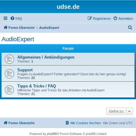
udse.de
FAQ
Registrieren
Anmelden
S
Foren-Übersicht
AudioExpert
u
AudioExpert
c
Forum
h
e
Allgemeines / Ankündigungen
Themen:
1
Support
Fragen zu AudioExpert? Fehler gefunden? Dann bist du hier genau richtig!
Themen:
22
Tipps & Tricks / FAQ
Hilfreiche Tipps und Tricks für das Arbeiten mit AudioExpert
Themen:
21
Gehe zu
Foren-Übersicht
Alle Cookies löschen
Alle Zeiten sind
UTC
Powered by
phpBB
® Forum Software © phpBB Limited