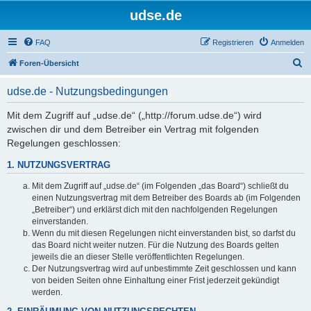
udse.de
FAQ
Registrieren
Anmelden
S
Foren-Übersicht
u
udse.de - Nutzungsbedingungen
c
h
Mit dem Zugriff auf „udse.de“ („http://forum.udse.de“) wird
zwischen dir und dem Betreiber ein Vertrag mit folgenden
e
Regelungen geschlossen:
1. NUTZUNGSVERTRAG
Mit dem Zugriff auf „udse.de“ (im Folgenden „das Board“) schließt du
einen Nutzungsvertrag mit dem Betreiber des Boards ab (im Folgenden
„Betreiber“) und erklärst dich mit den nachfolgenden Regelungen
einverstanden.
Wenn du mit diesen Regelungen nicht einverstanden bist, so darfst du
das Board nicht weiter nutzen. Für die Nutzung des Boards gelten
jeweils die an dieser Stelle veröffentlichten Regelungen.
Der Nutzungsvertrag wird auf unbestimmte Zeit geschlossen und kann
von beiden Seiten ohne Einhaltung einer Frist jederzeit gekündigt
werden.