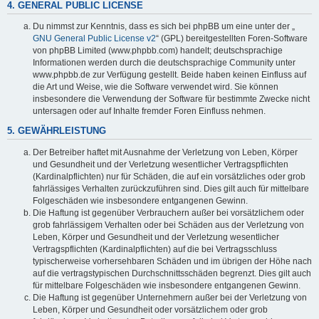
4. GENERAL PUBLIC LICENSE
Du nimmst zur Kenntnis, dass es sich bei phpBB um eine unter der „
GNU General Public License v2
“ (GPL) bereitgestellten Foren-Software
von phpBB Limited (www.phpbb.com) handelt; deutschsprachige
Informationen werden durch die deutschsprachige Community unter
www.phpbb.de zur Verfügung gestellt. Beide haben keinen Einfluss auf
die Art und Weise, wie die Software verwendet wird. Sie können
insbesondere die Verwendung der Software für bestimmte Zwecke nicht
untersagen oder auf Inhalte fremder Foren Einfluss nehmen.
5. GEWÄHRLEISTUNG
Der Betreiber haftet mit Ausnahme der Verletzung von Leben, Körper
und Gesundheit und der Verletzung wesentlicher Vertragspflichten
(Kardinalpflichten) nur für Schäden, die auf ein vorsätzliches oder grob
fahrlässiges Verhalten zurückzuführen sind. Dies gilt auch für mittelbare
Folgeschäden wie insbesondere entgangenen Gewinn.
Die Haftung ist gegenüber Verbrauchern außer bei vorsätzlichem oder
grob fahrlässigem Verhalten oder bei Schäden aus der Verletzung von
Leben, Körper und Gesundheit und der Verletzung wesentlicher
Vertragspflichten (Kardinalpflichten) auf die bei Vertragsschluss
typischerweise vorhersehbaren Schäden und im übrigen der Höhe nach
auf die vertragstypischen Durchschnittsschäden begrenzt. Dies gilt auch
für mittelbare Folgeschäden wie insbesondere entgangenen Gewinn.
Die Haftung ist gegenüber Unternehmern außer bei der Verletzung von
Leben, Körper und Gesundheit oder vorsätzlichem oder grob