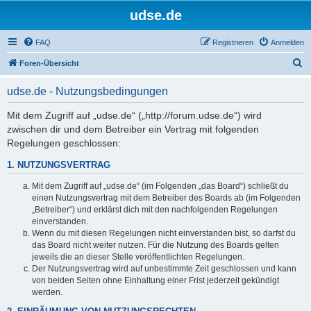
udse.de
FAQ
Registrieren
Anmelden
S
Foren-Übersicht
u
udse.de - Nutzungsbedingungen
c
h
Mit dem Zugriff auf „udse.de“ („http://forum.udse.de“) wird
zwischen dir und dem Betreiber ein Vertrag mit folgenden
e
Regelungen geschlossen:
1. NUTZUNGSVERTRAG
Mit dem Zugriff auf „udse.de“ (im Folgenden „das Board“) schließt du
einen Nutzungsvertrag mit dem Betreiber des Boards ab (im Folgenden
„Betreiber“) und erklärst dich mit den nachfolgenden Regelungen
einverstanden.
Wenn du mit diesen Regelungen nicht einverstanden bist, so darfst du
das Board nicht weiter nutzen. Für die Nutzung des Boards gelten
jeweils die an dieser Stelle veröffentlichten Regelungen.
Der Nutzungsvertrag wird auf unbestimmte Zeit geschlossen und kann
von beiden Seiten ohne Einhaltung einer Frist jederzeit gekündigt
werden.