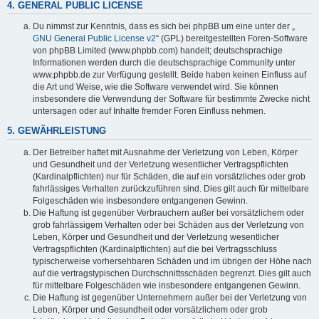
4. GENERAL PUBLIC LICENSE
Du nimmst zur Kenntnis, dass es sich bei phpBB um eine unter der „
GNU General Public License v2
“ (GPL) bereitgestellten Foren-Software
von phpBB Limited (www.phpbb.com) handelt; deutschsprachige
Informationen werden durch die deutschsprachige Community unter
www.phpbb.de zur Verfügung gestellt. Beide haben keinen Einfluss auf
die Art und Weise, wie die Software verwendet wird. Sie können
insbesondere die Verwendung der Software für bestimmte Zwecke nicht
untersagen oder auf Inhalte fremder Foren Einfluss nehmen.
5. GEWÄHRLEISTUNG
Der Betreiber haftet mit Ausnahme der Verletzung von Leben, Körper
und Gesundheit und der Verletzung wesentlicher Vertragspflichten
(Kardinalpflichten) nur für Schäden, die auf ein vorsätzliches oder grob
fahrlässiges Verhalten zurückzuführen sind. Dies gilt auch für mittelbare
Folgeschäden wie insbesondere entgangenen Gewinn.
Die Haftung ist gegenüber Verbrauchern außer bei vorsätzlichem oder
grob fahrlässigem Verhalten oder bei Schäden aus der Verletzung von
Leben, Körper und Gesundheit und der Verletzung wesentlicher
Vertragspflichten (Kardinalpflichten) auf die bei Vertragsschluss
typischerweise vorhersehbaren Schäden und im übrigen der Höhe nach
auf die vertragstypischen Durchschnittsschäden begrenzt. Dies gilt auch
für mittelbare Folgeschäden wie insbesondere entgangenen Gewinn.
Die Haftung ist gegenüber Unternehmern außer bei der Verletzung von
Leben, Körper und Gesundheit oder vorsätzlichem oder grob