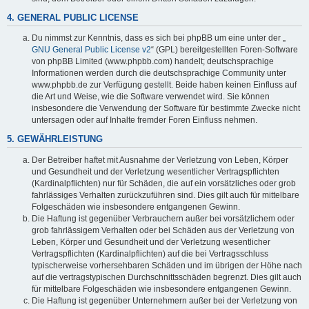
4. GENERAL PUBLIC LICENSE
Du nimmst zur Kenntnis, dass es sich bei phpBB um eine unter der „
GNU General Public License v2
“ (GPL) bereitgestellten Foren-Software
von phpBB Limited (www.phpbb.com) handelt; deutschsprachige
Informationen werden durch die deutschsprachige Community unter
www.phpbb.de zur Verfügung gestellt. Beide haben keinen Einfluss auf
die Art und Weise, wie die Software verwendet wird. Sie können
insbesondere die Verwendung der Software für bestimmte Zwecke nicht
untersagen oder auf Inhalte fremder Foren Einfluss nehmen.
5. GEWÄHRLEISTUNG
Der Betreiber haftet mit Ausnahme der Verletzung von Leben, Körper
und Gesundheit und der Verletzung wesentlicher Vertragspflichten
(Kardinalpflichten) nur für Schäden, die auf ein vorsätzliches oder grob
fahrlässiges Verhalten zurückzuführen sind. Dies gilt auch für mittelbare
Folgeschäden wie insbesondere entgangenen Gewinn.
Die Haftung ist gegenüber Verbrauchern außer bei vorsätzlichem oder
grob fahrlässigem Verhalten oder bei Schäden aus der Verletzung von
Leben, Körper und Gesundheit und der Verletzung wesentlicher
Vertragspflichten (Kardinalpflichten) auf die bei Vertragsschluss
typischerweise vorhersehbaren Schäden und im übrigen der Höhe nach
auf die vertragstypischen Durchschnittsschäden begrenzt. Dies gilt auch
für mittelbare Folgeschäden wie insbesondere entgangenen Gewinn.
Die Haftung ist gegenüber Unternehmern außer bei der Verletzung von