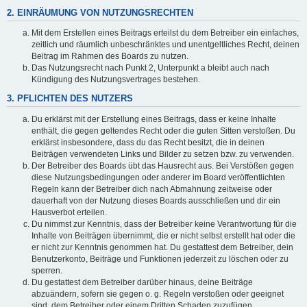
2. EINRÄUMUNG VON NUTZUNGSRECHTEN
Mit dem Erstellen eines Beitrags erteilst du dem Betreiber ein einfaches,
zeitlich und räumlich unbeschränktes und unentgeltliches Recht, deinen
Beitrag im Rahmen des Boards zu nutzen.
Das Nutzungsrecht nach Punkt 2, Unterpunkt a bleibt auch nach
Kündigung des Nutzungsvertrages bestehen.
3. PFLICHTEN DES NUTZERS
Du erklärst mit der Erstellung eines Beitrags, dass er keine Inhalte
enthält, die gegen geltendes Recht oder die guten Sitten verstoßen. Du
erklärst insbesondere, dass du das Recht besitzt, die in deinen
Beiträgen verwendeten Links und Bilder zu setzen bzw. zu verwenden.
Der Betreiber des Boards übt das Hausrecht aus. Bei Verstößen gegen
diese Nutzungsbedingungen oder anderer im Board veröffentlichten
Regeln kann der Betreiber dich nach Abmahnung zeitweise oder
dauerhaft von der Nutzung dieses Boards ausschließen und dir ein
Hausverbot erteilen.
Du nimmst zur Kenntnis, dass der Betreiber keine Verantwortung für die
Inhalte von Beiträgen übernimmt, die er nicht selbst erstellt hat oder die
er nicht zur Kenntnis genommen hat. Du gestattest dem Betreiber, dein
Benutzerkonto, Beiträge und Funktionen jederzeit zu löschen oder zu
sperren.
Du gestattest dem Betreiber darüber hinaus, deine Beiträge
abzuändern, sofern sie gegen o. g. Regeln verstoßen oder geeignet
sind, dem Betreiber oder einem Dritten Schaden zuzufügen.