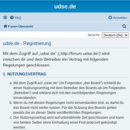
udse.de
FAQ
Anmelden
S
Foren-Übersicht
u
Sprache:
c
udse.de - Registrierung
h
Mit dem Zugriff auf „udse.de“ („http://forum.udse.de“) wird
e
zwischen dir und dem Betreiber ein Vertrag mit folgenden
Regelungen geschlossen:
1. NUTZUNGSVERTRAG
Mit dem Zugriff auf „udse.de“ (im Folgenden „das Board“) schließt du
einen Nutzungsvertrag mit dem Betreiber des Boards ab (im Folgenden
„Betreiber“) und erklärst dich mit den nachfolgenden Regelungen
einverstanden.
Wenn du mit diesen Regelungen nicht einverstanden bist, so darfst du
das Board nicht weiter nutzen. Für die Nutzung des Boards gelten
jeweils die an dieser Stelle veröffentlichten Regelungen.
Der Nutzungsvertrag wird auf unbestimmte Zeit geschlossen und kann
von beiden Seiten ohne Einhaltung einer Frist jederzeit gekündigt
werden.