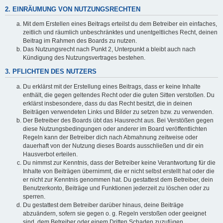
2. EINRÄUMUNG VON NUTZUNGSRECHTEN
Mit dem Erstellen eines Beitrags erteilst du dem Betreiber ein einfaches,
zeitlich und räumlich unbeschränktes und unentgeltliches Recht, deinen
Beitrag im Rahmen des Boards zu nutzen.
Das Nutzungsrecht nach Punkt 2, Unterpunkt a bleibt auch nach
Kündigung des Nutzungsvertrages bestehen.
3. PFLICHTEN DES NUTZERS
Du erklärst mit der Erstellung eines Beitrags, dass er keine Inhalte
enthält, die gegen geltendes Recht oder die guten Sitten verstoßen. Du
erklärst insbesondere, dass du das Recht besitzt, die in deinen
Beiträgen verwendeten Links und Bilder zu setzen bzw. zu verwenden.
Der Betreiber des Boards übt das Hausrecht aus. Bei Verstößen gegen
diese Nutzungsbedingungen oder anderer im Board veröffentlichten
Regeln kann der Betreiber dich nach Abmahnung zeitweise oder
dauerhaft von der Nutzung dieses Boards ausschließen und dir ein
Hausverbot erteilen.
Du nimmst zur Kenntnis, dass der Betreiber keine Verantwortung für die
Inhalte von Beiträgen übernimmt, die er nicht selbst erstellt hat oder die
er nicht zur Kenntnis genommen hat. Du gestattest dem Betreiber, dein
Benutzerkonto, Beiträge und Funktionen jederzeit zu löschen oder zu
sperren.
Du gestattest dem Betreiber darüber hinaus, deine Beiträge
abzuändern, sofern sie gegen o. g. Regeln verstoßen oder geeignet
sind, dem Betreiber oder einem Dritten Schaden zuzufügen.