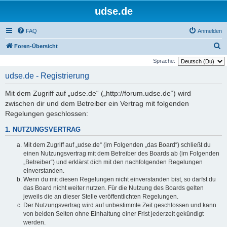
udse.de
FAQ
Anmelden
S
Foren-Übersicht
u
Sprache:
c
udse.de - Registrierung
h
Mit dem Zugriff auf „udse.de“ („http://forum.udse.de“) wird
e
zwischen dir und dem Betreiber ein Vertrag mit folgenden
Regelungen geschlossen:
1. NUTZUNGSVERTRAG
Mit dem Zugriff auf „udse.de“ (im Folgenden „das Board“) schließt du
einen Nutzungsvertrag mit dem Betreiber des Boards ab (im Folgenden
„Betreiber“) und erklärst dich mit den nachfolgenden Regelungen
einverstanden.
Wenn du mit diesen Regelungen nicht einverstanden bist, so darfst du
das Board nicht weiter nutzen. Für die Nutzung des Boards gelten
jeweils die an dieser Stelle veröffentlichten Regelungen.
Der Nutzungsvertrag wird auf unbestimmte Zeit geschlossen und kann
von beiden Seiten ohne Einhaltung einer Frist jederzeit gekündigt
werden.