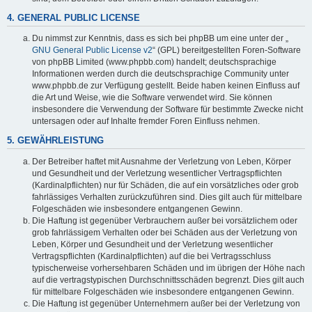
4. GENERAL PUBLIC LICENSE
Du nimmst zur Kenntnis, dass es sich bei phpBB um eine unter der „
GNU General Public License v2
“ (GPL) bereitgestellten Foren-Software
von phpBB Limited (www.phpbb.com) handelt; deutschsprachige
Informationen werden durch die deutschsprachige Community unter
www.phpbb.de zur Verfügung gestellt. Beide haben keinen Einfluss auf
die Art und Weise, wie die Software verwendet wird. Sie können
insbesondere die Verwendung der Software für bestimmte Zwecke nicht
untersagen oder auf Inhalte fremder Foren Einfluss nehmen.
5. GEWÄHRLEISTUNG
Der Betreiber haftet mit Ausnahme der Verletzung von Leben, Körper
und Gesundheit und der Verletzung wesentlicher Vertragspflichten
(Kardinalpflichten) nur für Schäden, die auf ein vorsätzliches oder grob
fahrlässiges Verhalten zurückzuführen sind. Dies gilt auch für mittelbare
Folgeschäden wie insbesondere entgangenen Gewinn.
Die Haftung ist gegenüber Verbrauchern außer bei vorsätzlichem oder
grob fahrlässigem Verhalten oder bei Schäden aus der Verletzung von
Leben, Körper und Gesundheit und der Verletzung wesentlicher
Vertragspflichten (Kardinalpflichten) auf die bei Vertragsschluss
typischerweise vorhersehbaren Schäden und im übrigen der Höhe nach
auf die vertragstypischen Durchschnittsschäden begrenzt. Dies gilt auch
für mittelbare Folgeschäden wie insbesondere entgangenen Gewinn.
Die Haftung ist gegenüber Unternehmern außer bei der Verletzung von