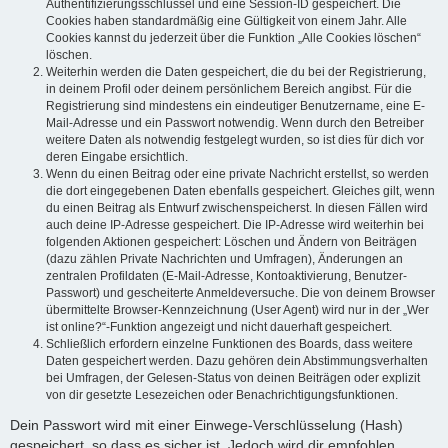
Authentifizierungsschlüssel und eine Session-ID gespeichert. Die
Cookies haben standardmäßig eine Gültigkeit von einem Jahr. Alle
Cookies kannst du jederzeit über die Funktion „Alle Cookies löschen“
löschen.
Weiterhin werden die Daten gespeichert, die du bei der Registrierung,
in deinem Profil oder deinem persönlichem Bereich angibst. Für die
Registrierung sind mindestens ein eindeutiger Benutzername, eine E-
Mail-Adresse und ein Passwort notwendig. Wenn durch den Betreiber
weitere Daten als notwendig festgelegt wurden, so ist dies für dich vor
deren Eingabe ersichtlich.
Wenn du einen Beitrag oder eine private Nachricht erstellst, so werden
die dort eingegebenen Daten ebenfalls gespeichert. Gleiches gilt, wenn
du einen Beitrag als Entwurf zwischenspeicherst. In diesen Fällen wird
auch deine IP-Adresse gespeichert. Die IP-Adresse wird weiterhin bei
folgenden Aktionen gespeichert: Löschen und Ändern von Beiträgen
(dazu zählen Private Nachrichten und Umfragen), Änderungen an
zentralen Profildaten (E-Mail-Adresse, Kontoaktivierung, Benutzer-
Passwort) und gescheiterte Anmeldeversuche. Die von deinem Browser
übermittelte Browser-Kennzeichnung (User Agent) wird nur in der „Wer
ist online?“-Funktion angezeigt und nicht dauerhaft gespeichert.
Schließlich erfordern einzelne Funktionen des Boards, dass weitere
Daten gespeichert werden. Dazu gehören dein Abstimmungsverhalten
bei Umfragen, der Gelesen-Status von deinen Beiträgen oder explizit
von dir gesetzte Lesezeichen oder Benachrichtigungsfunktionen.
Dein Passwort wird mit einer Einwege-Verschlüsselung (Hash)
gespeichert, so dass es sicher ist. Jedoch wird dir empfohlen,