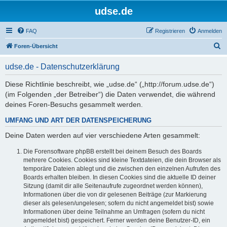
udse.de
FAQ
Registrieren
Anmelden
S
Foren-Übersicht
u
udse.de - Datenschutzerklärung
c
h
Diese Richtlinie beschreibt, wie „udse.de“ („http://forum.udse.de“)
(im Folgenden „der Betreiber“) die Daten verwendet, die während
e
deines Foren-Besuchs gesammelt werden.
UMFANG UND ART DER DATENSPEICHERUNG
Deine Daten werden auf vier verschiedene Arten gesammelt:
Die Forensoftware phpBB erstellt bei deinem Besuch des Boards
mehrere Cookies. Cookies sind kleine Textdateien, die dein Browser als
temporäre Dateien ablegt und die zwischen den einzelnen Aufrufen des
Boards erhalten bleiben. In diesen Cookies sind die aktuelle ID deiner
Sitzung (damit dir alle Seitenaufrufe zugeordnet werden können),
Informationen über die von dir gelesenen Beiträge (zur Markierung
dieser als gelesen/ungelesen; sofern du nicht angemeldet bist) sowie
Informationen über deine Teilnahme an Umfragen (sofern du nicht
angemeldet bist) gespeichert. Ferner werden deine Benutzer-ID, ein