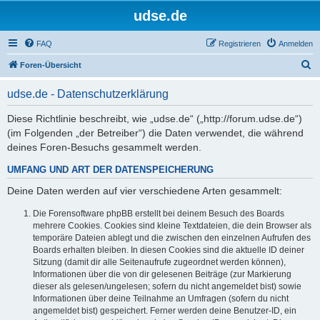
udse.de
FAQ
Registrieren
Anmelden
S
Foren-Übersicht
u
udse.de - Datenschutzerklärung
c
h
Diese Richtlinie beschreibt, wie „udse.de“ („http://forum.udse.de“)
(im Folgenden „der Betreiber“) die Daten verwendet, die während
e
deines Foren-Besuchs gesammelt werden.
UMFANG UND ART DER DATENSPEICHERUNG
Deine Daten werden auf vier verschiedene Arten gesammelt:
Die Forensoftware phpBB erstellt bei deinem Besuch des Boards
mehrere Cookies. Cookies sind kleine Textdateien, die dein Browser als
temporäre Dateien ablegt und die zwischen den einzelnen Aufrufen des
Boards erhalten bleiben. In diesen Cookies sind die aktuelle ID deiner
Sitzung (damit dir alle Seitenaufrufe zugeordnet werden können),
Informationen über die von dir gelesenen Beiträge (zur Markierung
dieser als gelesen/ungelesen; sofern du nicht angemeldet bist) sowie
Informationen über deine Teilnahme an Umfragen (sofern du nicht
angemeldet bist) gespeichert. Ferner werden deine Benutzer-ID, ein