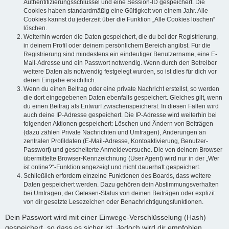
Authentifizierungsschlüssel und eine Session-ID gespeichert. Die
Cookies haben standardmäßig eine Gültigkeit von einem Jahr. Alle
Cookies kannst du jederzeit über die Funktion „Alle Cookies löschen“
löschen.
Weiterhin werden die Daten gespeichert, die du bei der Registrierung,
in deinem Profil oder deinem persönlichem Bereich angibst. Für die
Registrierung sind mindestens ein eindeutiger Benutzername, eine E-
Mail-Adresse und ein Passwort notwendig. Wenn durch den Betreiber
weitere Daten als notwendig festgelegt wurden, so ist dies für dich vor
deren Eingabe ersichtlich.
Wenn du einen Beitrag oder eine private Nachricht erstellst, so werden
die dort eingegebenen Daten ebenfalls gespeichert. Gleiches gilt, wenn
du einen Beitrag als Entwurf zwischenspeicherst. In diesen Fällen wird
auch deine IP-Adresse gespeichert. Die IP-Adresse wird weiterhin bei
folgenden Aktionen gespeichert: Löschen und Ändern von Beiträgen
(dazu zählen Private Nachrichten und Umfragen), Änderungen an
zentralen Profildaten (E-Mail-Adresse, Kontoaktivierung, Benutzer-
Passwort) und gescheiterte Anmeldeversuche. Die von deinem Browser
übermittelte Browser-Kennzeichnung (User Agent) wird nur in der „Wer
ist online?“-Funktion angezeigt und nicht dauerhaft gespeichert.
Schließlich erfordern einzelne Funktionen des Boards, dass weitere
Daten gespeichert werden. Dazu gehören dein Abstimmungsverhalten
bei Umfragen, der Gelesen-Status von deinen Beiträgen oder explizit
von dir gesetzte Lesezeichen oder Benachrichtigungsfunktionen.
Dein Passwort wird mit einer Einwege-Verschlüsselung (Hash)
gespeichert, so dass es sicher ist. Jedoch wird dir empfohlen,