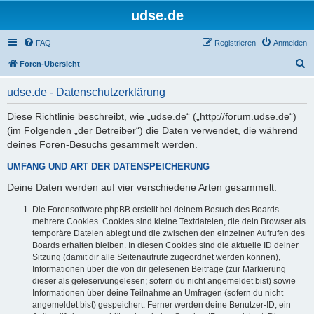
udse.de
FAQ
Registrieren
Anmelden
S
Foren-Übersicht
u
udse.de - Datenschutzerklärung
c
h
Diese Richtlinie beschreibt, wie „udse.de“ („http://forum.udse.de“)
(im Folgenden „der Betreiber“) die Daten verwendet, die während
e
deines Foren-Besuchs gesammelt werden.
UMFANG UND ART DER DATENSPEICHERUNG
Deine Daten werden auf vier verschiedene Arten gesammelt:
Die Forensoftware phpBB erstellt bei deinem Besuch des Boards
mehrere Cookies. Cookies sind kleine Textdateien, die dein Browser als
temporäre Dateien ablegt und die zwischen den einzelnen Aufrufen des
Boards erhalten bleiben. In diesen Cookies sind die aktuelle ID deiner
Sitzung (damit dir alle Seitenaufrufe zugeordnet werden können),
Informationen über die von dir gelesenen Beiträge (zur Markierung
dieser als gelesen/ungelesen; sofern du nicht angemeldet bist) sowie
Informationen über deine Teilnahme an Umfragen (sofern du nicht
angemeldet bist) gespeichert. Ferner werden deine Benutzer-ID, ein