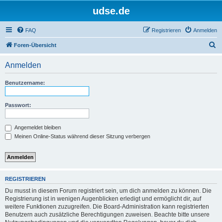
udse.de
FAQ
Registrieren
Anmelden
S
Foren-Übersicht
u
Anmelden
c
h
Benutzername:
e
Passwort:
Angemeldet bleiben
Meinen Online-Status während dieser Sitzung verbergen
REGISTRIEREN
Du musst in diesem Forum registriert sein, um dich anmelden zu können. Die
Registrierung ist in wenigen Augenblicken erledigt und ermöglicht dir, auf
weitere Funktionen zuzugreifen. Die Board-Administration kann registrierten
Benutzern auch zusätzliche Berechtigungen zuweisen. Beachte bitte unsere