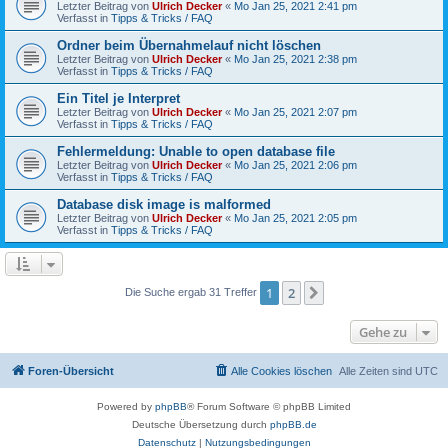
Letzter Beitrag von
Ulrich Decker
«
Mo Jan 25, 2021 2:41 pm
Verfasst in
Tipps & Tricks / FAQ
Ordner beim Übernahmelauf nicht löschen
Letzter Beitrag von
Ulrich Decker
«
Mo Jan 25, 2021 2:38 pm
Verfasst in
Tipps & Tricks / FAQ
Ein Titel je Interpret
Letzter Beitrag von
Ulrich Decker
«
Mo Jan 25, 2021 2:07 pm
Verfasst in
Tipps & Tricks / FAQ
Fehlermeldung: Unable to open database file
Letzter Beitrag von
Ulrich Decker
«
Mo Jan 25, 2021 2:06 pm
Verfasst in
Tipps & Tricks / FAQ
Database disk image is malformed
Letzter Beitrag von
Ulrich Decker
«
Mo Jan 25, 2021 2:05 pm
Verfasst in
Tipps & Tricks / FAQ
1
2
Nächste
Die Suche ergab 31 Treffer
Gehe zu
Foren-Übersicht
Alle Cookies löschen
Alle Zeiten sind
UTC
Powered by
phpBB
® Forum Software © phpBB Limited
Deutsche Übersetzung durch
phpBB.de
Datenschutz
|
Nutzungsbedingungen