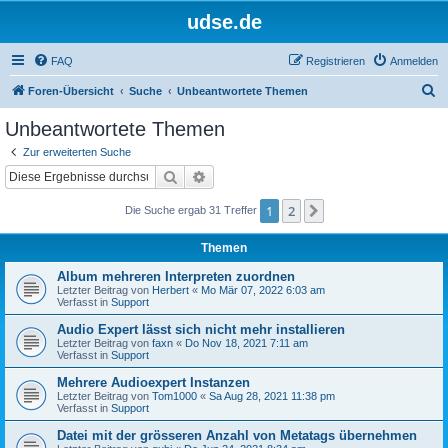
udse.de
FAQ
Registrieren
Anmelden
S
Foren-Übersicht
Suche
Unbeantwortete Themen
u
Unbeantwortete Themen
c
Zur erweiterten Suche
h
Suche
Erweiterte Suche
e
1
2
Nächste
Die Suche ergab 31 Treffer
Themen
Album mehreren Interpreten zuordnen
Letzter Beitrag von
Herbert
«
Mo Mär 07, 2022 6:03 am
Verfasst in
Support
Audio Expert lässt sich nicht mehr installieren
Letzter Beitrag von
faxn
«
Do Nov 18, 2021 7:11 am
Verfasst in
Support
Mehrere Audioexpert Instanzen
Letzter Beitrag von
Tom1000
«
Sa Aug 28, 2021 11:38 pm
Verfasst in
Support
Datei mit der grösseren Anzahl von Metatags übernehmen