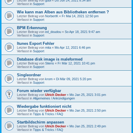
Letzter Beitrag von
gubi
«
Do Jun 24, 2021 8:34 am
Verfasst in
Support
Wie kann man Alben aus Bibliotheken entfernen ?
Letzter Beitrag von
NorbertK
«
Fr Mai 14, 2021 12:50 pm
Verfasst in
Support
BPM Erkennung
Letzter Beitrag von
ed_doudou
«
So Apr 18, 2021 9:47 am
Verfasst in
Support
Itunes Export Fehler
Letzter Beitrag von
mita
«
Mo Apr 12, 2021 6:46 pm
Verfasst in
Support
Database disk image is maleformed
Letzter Beitrag von
Stiens
«
Fr Mär 12, 2021 10:41 pm
Verfasst in
Support
Singleordner
Letzter Beitrag von
krom
«
Di Mär 09, 2021 5:20 pm
Verfasst in
Support
Forum wieder verfügbar
Letzter Beitrag von
Ulrich Decker
«
Mo Jan 25, 2021 3:01 pm
Verfasst in
Allgemeines / Ankündigungen
Wiedergabe funktioniert nicht
Letzter Beitrag von
Ulrich Decker
«
Mo Jan 25, 2021 2:50 pm
Verfasst in
Tipps & Tricks / FAQ
Startbildschirm anpassen
Letzter Beitrag von
Ulrich Decker
«
Mo Jan 25, 2021 2:49 pm
Verfasst in
Tipps & Tricks / FAQ