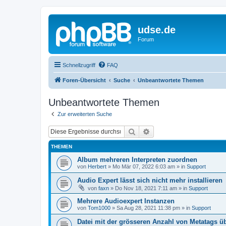
udse.de
Forum
Schnellzugriff
FAQ
Foren-Übersicht
Suche
Unbeantwortete Themen
Unbeantwortete Themen
Zur erweiterten Suche
Suche
Erweiterte Suche
THEMEN
Album mehreren Interpreten zuordnen
von
Herbert
»
Mo Mär 07, 2022 6:03 am
» in
Support
Audio Expert lässt sich nicht mehr installieren
von
faxn
»
Do Nov 18, 2021 7:11 am
» in
Support
Mehrere Audioexpert Instanzen
von
Tom1000
»
Sa Aug 28, 2021 11:38 pm
» in
Support
Datei mit der grösseren Anzahl von Metatags 