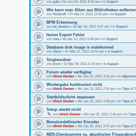
von
gubi
»
Do Jun 24, 2021 8:34 am
» in
Support
Wie kann man Alben aus Bibliotheken entferne
von
NorbertK
»
Fr Mai 14, 2021 12:50 pm
» in
Support
BPM Erkennung
von
ed_doudou
»
So Apr 18, 2021 9:47 am
» in
Support
Itunes Export Fehler
von
mita
»
Mo Apr 12, 2021 6:46 pm
» in
Support
Database disk image is maleformed
von
Stiens
»
Fr Mär 12, 2021 10:41 pm
» in
Support
Singleordner
von
krom
»
Di Mär 09, 2021 5:20 pm
» in
Support
Forum wieder verfügbar
von
Ulrich Decker
»
Mo Jan 25, 2021 3:01 pm
» in
Allgemei
Wiedergabe funktioniert nicht
von
Ulrich Decker
»
Mo Jan 25, 2021 2:50 pm
» in
Tipps & T
Startbildschirm anpassen
von
Ulrich Decker
»
Mo Jan 25, 2021 2:49 pm
» in
Tipps & T
Setup startet nicht
von
Ulrich Decker
»
Mo Jan 25, 2021 2:49 pm
» in
Tipp
Benutzerdefinierter Encoder
von
Ulrich Decker
»
Mo Jan 25, 2021 2:47 pm
» in
Tipps & T
MD5-Checksumme vs. akustischer Fingerabruc