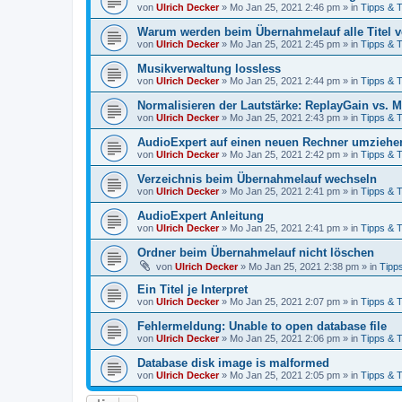
von
Ulrich Decker
»
Mo Jan 25, 2021 2:46 pm
» in
Tipps & T
Warum werden beim Übernahmelauf alle Titel ver
von
Ulrich Decker
»
Mo Jan 25, 2021 2:45 pm
» in
Tipps & T
Musikverwaltung lossless
von
Ulrich Decker
»
Mo Jan 25, 2021 2:44 pm
» in
Tipps & T
Normalisieren der Lautstärke: ReplayGain vs. 
von
Ulrich Decker
»
Mo Jan 25, 2021 2:43 pm
» in
Tipps & T
AudioExpert auf einen neuen Rechner umziehe
von
Ulrich Decker
»
Mo Jan 25, 2021 2:42 pm
» in
Tipps & T
Verzeichnis beim Übernahmelauf wechseln
von
Ulrich Decker
»
Mo Jan 25, 2021 2:41 pm
» in
Tipps & T
AudioExpert Anleitung
von
Ulrich Decker
»
Mo Jan 25, 2021 2:41 pm
» in
Tipps & T
Ordner beim Übernahmelauf nicht löschen
von
Ulrich Decker
»
Mo Jan 25, 2021 2:38 pm
» in
Tipp
Ein Titel je Interpret
von
Ulrich Decker
»
Mo Jan 25, 2021 2:07 pm
» in
Tipps & T
Fehlermeldung: Unable to open database file
von
Ulrich Decker
»
Mo Jan 25, 2021 2:06 pm
» in
Tipps & T
Database disk image is malformed
von
Ulrich Decker
»
Mo Jan 25, 2021 2:05 pm
» in
Tipps & T