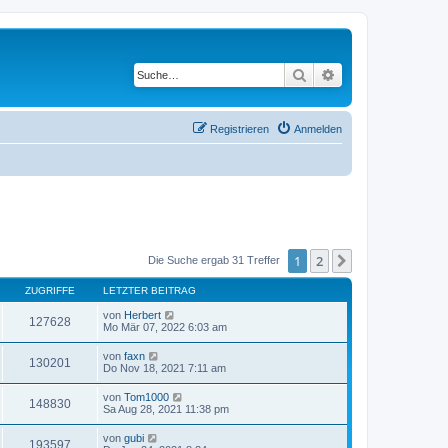
Suche
Erweiterte Suche
Registrieren
Anmelden
1
2
Nächste
Die Suche ergab 31 Treffer
ZUGRIFFE
LETZTER BEITRAG
von
Herbert
127628
Mo Mär 07, 2022 6:03 am
von
faxn
130201
Do Nov 18, 2021 7:11 am
von
Tom1000
148830
Sa Aug 28, 2021 11:38 pm
von
gubi
193597