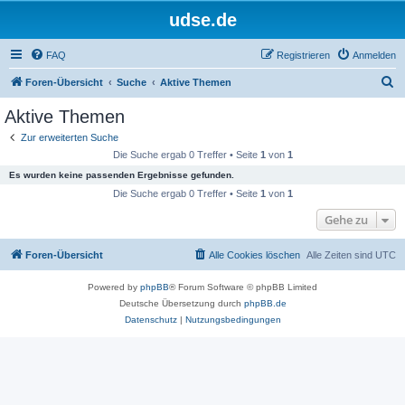
udse.de
FAQ
Registrieren
Anmelden
S
Foren-Übersicht
Suche
Aktive Themen
u
Aktive Themen
c
Zur erweiterten Suche
h
Die Suche ergab 0 Treffer • Seite
1
von
1
e
Es wurden keine passenden Ergebnisse gefunden.
Die Suche ergab 0 Treffer • Seite
1
von
1
Gehe zu
Foren-Übersicht
Alle Cookies löschen
Alle Zeiten sind
UTC
Powered by
phpBB
® Forum Software © phpBB Limited
Deutsche Übersetzung durch
phpBB.de
Datenschutz
|
Nutzungsbedingungen