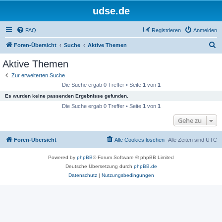
udse.de
FAQ
Registrieren
Anmelden
S
Foren-Übersicht
Suche
Aktive Themen
u
Aktive Themen
c
Zur erweiterten Suche
h
Die Suche ergab 0 Treffer • Seite
1
von
1
e
Es wurden keine passenden Ergebnisse gefunden.
Die Suche ergab 0 Treffer • Seite
1
von
1
Gehe zu
Foren-Übersicht
Alle Cookies löschen
Alle Zeiten sind
UTC
Powered by
phpBB
® Forum Software © phpBB Limited
Deutsche Übersetzung durch
phpBB.de
Datenschutz
|
Nutzungsbedingungen