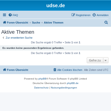
udse.de
FAQ
Registrieren
Anmelden
S
Foren-Übersicht
Suche
Aktive Themen
u
Aktive Themen
c
Zur erweiterten Suche
h
Die Suche ergab 0 Treffer • Seite
1
von
1
e
Es wurden keine passenden Ergebnisse gefunden.
Die Suche ergab 0 Treffer • Seite
1
von
1
Gehe zu
Foren-Übersicht
Alle Cookies löschen
Alle Zeiten sind
UTC
Powered by
phpBB
® Forum Software © phpBB Limited
Deutsche Übersetzung durch
phpBB.de
Datenschutz
|
Nutzungsbedingungen