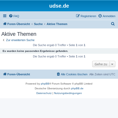
udse.de
FAQ
Registrieren
Anmelden
S
Foren-Übersicht
Suche
Aktive Themen
u
Aktive Themen
c
Zur erweiterten Suche
h
Die Suche ergab 0 Treffer • Seite
1
von
1
e
Es wurden keine passenden Ergebnisse gefunden.
Die Suche ergab 0 Treffer • Seite
1
von
1
Gehe zu
Foren-Übersicht
Alle Cookies löschen
Alle Zeiten sind
UTC
Powered by
phpBB
® Forum Software © phpBB Limited
Deutsche Übersetzung durch
phpBB.de
Datenschutz
|
Nutzungsbedingungen