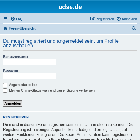
udse.de
FAQ
Registrieren
Anmelden
S
Foren-Übersicht
u
Du musst registriert und angemeldet sein, um Profile
c
anzuschauen.
h
Benutzername:
e
Passwort:
Angemeldet bleiben
Meinen Online-Status während dieser Sitzung verbergen
REGISTRIEREN
Du musst in diesem Forum registriert sein, um dich anmelden zu können. Die
Registrierung ist in wenigen Augenblicken erledigt und ermöglicht dir, auf
weitere Funktionen zuzugreifen. Die Board-Administration kann registrierten
Benutzern auch zusätzliche Berechtigungen zuweisen. Beachte bitte unsere