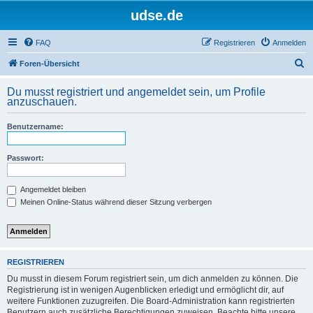
udse.de
FAQ
Registrieren
Anmelden
S
Foren-Übersicht
u
Du musst registriert und angemeldet sein, um Profile
c
anzuschauen.
h
Benutzername:
e
Passwort:
Angemeldet bleiben
Meinen Online-Status während dieser Sitzung verbergen
REGISTRIEREN
Du musst in diesem Forum registriert sein, um dich anmelden zu können. Die
Registrierung ist in wenigen Augenblicken erledigt und ermöglicht dir, auf
weitere Funktionen zuzugreifen. Die Board-Administration kann registrierten
Benutzern auch zusätzliche Berechtigungen zuweisen. Beachte bitte unsere