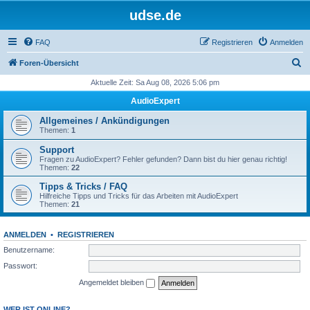
udse.de
FAQ
Registrieren
Anmelden
S
Foren-Übersicht
u
Aktuelle Zeit: Sa Aug 08, 2026 5:06 pm
c
AudioExpert
h
Allgemeines / Ankündigungen
e
Themen:
1
Support
Fragen zu AudioExpert? Fehler gefunden? Dann bist du hier genau richtig!
Themen:
22
Tipps & Tricks / FAQ
Hilfreiche Tipps und Tricks für das Arbeiten mit AudioExpert
Themen:
21
ANMELDEN
•
REGISTRIEREN
Benutzername:
Passwort:
Angemeldet bleiben
WER IST ONLINE?