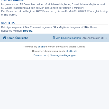
Insgesamt sind
52
Besucher online :: 0 sichtbare Mitglieder, 0 unsichtbare Mitglieder und
52 Gäste (basierend auf den aktiven Besuchern der letzten 5 Minuten)
Der Besucherrekord liegt bei
2637
Besuchern, die am Fr Mai 08, 2026 3:27 am gleichzeitig
online waren.
STATISTIK
Beiträge insgesamt
54
• Themen insgesamt
37
• Mitglieder insgesamt
116
• Unser
neuestes Mitglied:
Rogera
Foren-Übersicht
Alle Cookies löschen
Alle Zeiten sind
UTC
Powered by
phpBB
® Forum Software © phpBB Limited
Deutsche Übersetzung durch
phpBB.de
Datenschutz
|
Nutzungsbedingungen