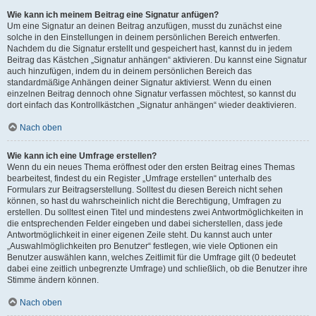
Wie kann ich meinem Beitrag eine Signatur anfügen?
Um eine Signatur an deinen Beitrag anzufügen, musst du zunächst eine
solche in den Einstellungen in deinem persönlichen Bereich entwerfen.
Nachdem du die Signatur erstellt und gespeichert hast, kannst du in jedem
Beitrag das Kästchen „Signatur anhängen“ aktivieren. Du kannst eine Signatur
auch hinzufügen, indem du in deinem persönlichen Bereich das
standardmäßige Anhängen deiner Signatur aktivierst. Wenn du einen
einzelnen Beitrag dennoch ohne Signatur verfassen möchtest, so kannst du
dort einfach das Kontrollkästchen „Signatur anhängen“ wieder deaktivieren.
Nach oben
Wie kann ich eine Umfrage erstellen?
Wenn du ein neues Thema eröffnest oder den ersten Beitrag eines Themas
bearbeitest, findest du ein Register „Umfrage erstellen“ unterhalb des
Formulars zur Beitragserstellung. Solltest du diesen Bereich nicht sehen
können, so hast du wahrscheinlich nicht die Berechtigung, Umfragen zu
erstellen. Du solltest einen Titel und mindestens zwei Antwortmöglichkeiten in
die entsprechenden Felder eingeben und dabei sicherstellen, dass jede
Antwortmöglichkeit in einer eigenen Zeile steht. Du kannst auch unter
„Auswahlmöglichkeiten pro Benutzer“ festlegen, wie viele Optionen ein
Benutzer auswählen kann, welches Zeitlimit für die Umfrage gilt (0 bedeutet
dabei eine zeitlich unbegrenzte Umfrage) und schließlich, ob die Benutzer ihre
Stimme ändern können.
Nach oben