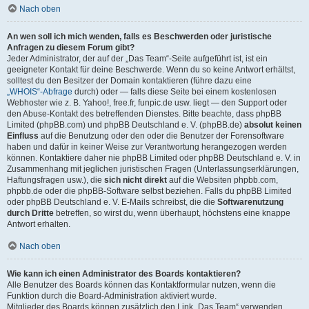
Nach oben
An wen soll ich mich wenden, falls es Beschwerden oder juristische
Anfragen zu diesem Forum gibt?
Jeder Administrator, der auf der „Das Team“-Seite aufgeführt ist, ist ein
geeigneter Kontakt für deine Beschwerde. Wenn du so keine Antwort erhältst,
solltest du den Besitzer der Domain kontaktieren (führe dazu eine
„WHOIS“-Abfrage
durch) oder — falls diese Seite bei einem kostenlosen
Webhoster wie z. B. Yahoo!, free.fr, funpic.de usw. liegt — den Support oder
den Abuse-Kontakt des betreffenden Dienstes. Bitte beachte, dass phpBB
Limited (phpBB.com) und phpBB Deutschland e. V. (phpBB.de)
absolut keinen
Einfluss
auf die Benutzung oder den oder die Benutzer der Forensoftware
haben und dafür in keiner Weise zur Verantwortung herangezogen werden
können. Kontaktiere daher nie phpBB Limited oder phpBB Deutschland e. V. in
Zusammenhang mit jeglichen juristischen Fragen (Unterlassungserklärungen,
Haftungsfragen usw.), die
sich nicht direkt
auf die Websiten phpbb.com,
phpbb.de oder die phpBB-Software selbst beziehen. Falls du phpBB Limited
oder phpBB Deutschland e. V. E-Mails schreibst, die die
Softwarenutzung
durch Dritte
betreffen, so wirst du, wenn überhaupt, höchstens eine knappe
Antwort erhalten.
Nach oben
Wie kann ich einen Administrator des Boards kontaktieren?
Alle Benutzer des Boards können das Kontaktformular nutzen, wenn die
Funktion durch die Board-Administration aktiviert wurde.
Mitglieder des Boards können zusätzlich den Link „Das Team“ verwenden.