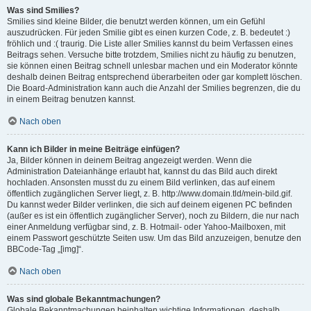
Was sind Smilies?
Smilies sind kleine Bilder, die benutzt werden können, um ein Gefühl
auszudrücken. Für jeden Smilie gibt es einen kurzen Code, z. B. bedeutet :)
fröhlich und :( traurig. Die Liste aller Smilies kannst du beim Verfassen eines
Beitrags sehen. Versuche bitte trotzdem, Smilies nicht zu häufig zu benutzen,
sie können einen Beitrag schnell unlesbar machen und ein Moderator könnte
deshalb deinen Beitrag entsprechend überarbeiten oder gar komplett löschen.
Die Board-Administration kann auch die Anzahl der Smilies begrenzen, die du
in einem Beitrag benutzen kannst.
Nach oben
Kann ich Bilder in meine Beiträge einfügen?
Ja, Bilder können in deinem Beitrag angezeigt werden. Wenn die
Administration Dateianhänge erlaubt hat, kannst du das Bild auch direkt
hochladen. Ansonsten musst du zu einem Bild verlinken, das auf einem
öffentlich zugänglichen Server liegt, z. B. http://www.domain.tld/mein-bild.gif.
Du kannst weder Bilder verlinken, die sich auf deinem eigenen PC befinden
(außer es ist ein öffentlich zugänglicher Server), noch zu Bildern, die nur nach
einer Anmeldung verfügbar sind, z. B. Hotmail- oder Yahoo-Mailboxen, mit
einem Passwort geschützte Seiten usw. Um das Bild anzuzeigen, benutze den
BBCode-Tag „[img]“.
Nach oben
Was sind globale Bekanntmachungen?
Globale Bekanntmachungen beinhalten wichtige Informationen, deshalb