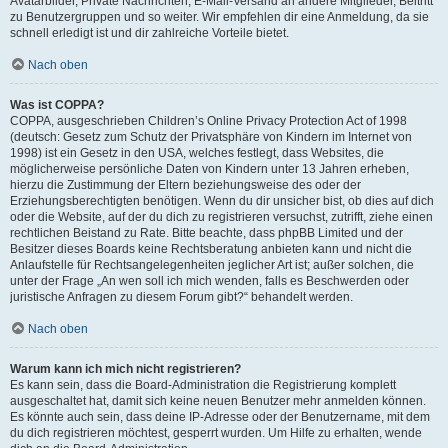
Avatarbilder, Private Nachrichten, E-Mail-Versand an andere Mitglieder, Beitritt
zu Benutzergruppen und so weiter. Wir empfehlen dir eine Anmeldung, da sie
schnell erledigt ist und dir zahlreiche Vorteile bietet.
Nach oben
Was ist COPPA?
COPPA, ausgeschrieben Children’s Online Privacy Protection Act of 1998
(deutsch: Gesetz zum Schutz der Privatsphäre von Kindern im Internet von
1998) ist ein Gesetz in den USA, welches festlegt, dass Websites, die
möglicherweise persönliche Daten von Kindern unter 13 Jahren erheben,
hierzu die Zustimmung der Eltern beziehungsweise des oder der
Erziehungsberechtigten benötigen. Wenn du dir unsicher bist, ob dies auf dich
oder die Website, auf der du dich zu registrieren versuchst, zutrifft, ziehe einen
rechtlichen Beistand zu Rate. Bitte beachte, dass phpBB Limited und der
Besitzer dieses Boards keine Rechtsberatung anbieten kann und nicht die
Anlaufstelle für Rechtsangelegenheiten jeglicher Art ist; außer solchen, die
unter der Frage „An wen soll ich mich wenden, falls es Beschwerden oder
juristische Anfragen zu diesem Forum gibt?“ behandelt werden.
Nach oben
Warum kann ich mich nicht registrieren?
Es kann sein, dass die Board-Administration die Registrierung komplett
ausgeschaltet hat, damit sich keine neuen Benutzer mehr anmelden können.
Es könnte auch sein, dass deine IP-Adresse oder der Benutzername, mit dem
du dich registrieren möchtest, gesperrt wurden. Um Hilfe zu erhalten, wende