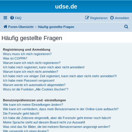
udse.de
FAQ
Registrieren
Anmelden
S
Foren-Übersicht
Häufig gestellte Fragen
u
Häufig gestellte Fragen
c
h
Registrierung und Anmeldung
Wozu muss ich mich registrieren?
e
Was ist COPPA?
Warum kann ich mich nicht registrieren?
Ich habe mich registriert, kann mich aber nicht anmelden!
Warum kann ich mich nicht anmelden?
Ich habe mich vor einiger Zeit registriert, kann mich aber nicht mehr anmelden?!
Ich habe mein Passwort vergessen!
Warum werde ich automatisch abgemeldet?
Wozu ist die Funktion „Alle Cookies löschen“?
Benutzerpräferenzen und -einstellungen
Wie kann ich meine Einstellungen ändern?
Wie kann ich verhindern, dass mein Benutzername in der Online-Liste auftaucht?
Die Forenuhr geht falsch!
Ich habe die Zeitzone eingestellt, aber die Forenuhr geht immer noch falsch!
Meine Sprache steht auf diesem Board nicht zur Auswahl!
Was sind das für Bilder, die bei meinem Benutzernamen angezeigt werden?
Wie verwende ich einen Avatar?