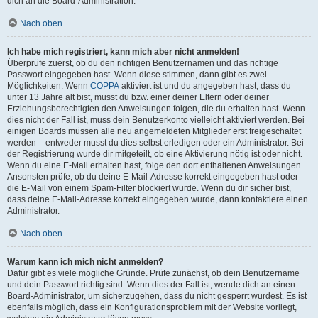
dich an die Board-Administration.
Nach oben
Ich habe mich registriert, kann mich aber nicht anmelden!
Überprüfe zuerst, ob du den richtigen Benutzernamen und das richtige
Passwort eingegeben hast. Wenn diese stimmen, dann gibt es zwei
Möglichkeiten. Wenn
COPPA
aktiviert ist und du angegeben hast, dass du
unter 13 Jahre alt bist, musst du bzw. einer deiner Eltern oder deiner
Erziehungsberechtigten den Anweisungen folgen, die du erhalten hast. Wenn
dies nicht der Fall ist, muss dein Benutzerkonto vielleicht aktiviert werden. Bei
einigen Boards müssen alle neu angemeldeten Mitglieder erst freigeschaltet
werden – entweder musst du dies selbst erledigen oder ein Administrator. Bei
der Registrierung wurde dir mitgeteilt, ob eine Aktivierung nötig ist oder nicht.
Wenn du eine E-Mail erhalten hast, folge den dort enthaltenen Anweisungen.
Ansonsten prüfe, ob du deine E-Mail-Adresse korrekt eingegeben hast oder
die E-Mail von einem Spam-Filter blockiert wurde. Wenn du dir sicher bist,
dass deine E-Mail-Adresse korrekt eingegeben wurde, dann kontaktiere einen
Administrator.
Nach oben
Warum kann ich mich nicht anmelden?
Dafür gibt es viele mögliche Gründe. Prüfe zunächst, ob dein Benutzername
und dein Passwort richtig sind. Wenn dies der Fall ist, wende dich an einen
Board-Administrator, um sicherzugehen, dass du nicht gesperrt wurdest. Es ist
ebenfalls möglich, dass ein Konfigurationsproblem mit der Website vorliegt,