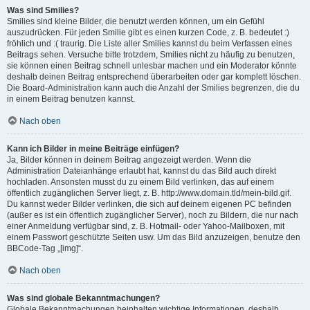
Was sind Smilies?
Smilies sind kleine Bilder, die benutzt werden können, um ein Gefühl
auszudrücken. Für jeden Smilie gibt es einen kurzen Code, z. B. bedeutet :)
fröhlich und :( traurig. Die Liste aller Smilies kannst du beim Verfassen eines
Beitrags sehen. Versuche bitte trotzdem, Smilies nicht zu häufig zu benutzen,
sie können einen Beitrag schnell unlesbar machen und ein Moderator könnte
deshalb deinen Beitrag entsprechend überarbeiten oder gar komplett löschen.
Die Board-Administration kann auch die Anzahl der Smilies begrenzen, die du
in einem Beitrag benutzen kannst.
Nach oben
Kann ich Bilder in meine Beiträge einfügen?
Ja, Bilder können in deinem Beitrag angezeigt werden. Wenn die
Administration Dateianhänge erlaubt hat, kannst du das Bild auch direkt
hochladen. Ansonsten musst du zu einem Bild verlinken, das auf einem
öffentlich zugänglichen Server liegt, z. B. http://www.domain.tld/mein-bild.gif.
Du kannst weder Bilder verlinken, die sich auf deinem eigenen PC befinden
(außer es ist ein öffentlich zugänglicher Server), noch zu Bildern, die nur nach
einer Anmeldung verfügbar sind, z. B. Hotmail- oder Yahoo-Mailboxen, mit
einem Passwort geschützte Seiten usw. Um das Bild anzuzeigen, benutze den
BBCode-Tag „[img]“.
Nach oben
Was sind globale Bekanntmachungen?
Globale Bekanntmachungen beinhalten wichtige Informationen, deshalb