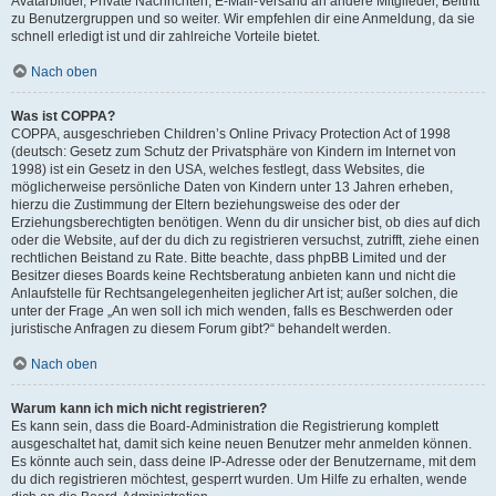
Avatarbilder, Private Nachrichten, E-Mail-Versand an andere Mitglieder, Beitritt
zu Benutzergruppen und so weiter. Wir empfehlen dir eine Anmeldung, da sie
schnell erledigt ist und dir zahlreiche Vorteile bietet.
Nach oben
Was ist COPPA?
COPPA, ausgeschrieben Children’s Online Privacy Protection Act of 1998
(deutsch: Gesetz zum Schutz der Privatsphäre von Kindern im Internet von
1998) ist ein Gesetz in den USA, welches festlegt, dass Websites, die
möglicherweise persönliche Daten von Kindern unter 13 Jahren erheben,
hierzu die Zustimmung der Eltern beziehungsweise des oder der
Erziehungsberechtigten benötigen. Wenn du dir unsicher bist, ob dies auf dich
oder die Website, auf der du dich zu registrieren versuchst, zutrifft, ziehe einen
rechtlichen Beistand zu Rate. Bitte beachte, dass phpBB Limited und der
Besitzer dieses Boards keine Rechtsberatung anbieten kann und nicht die
Anlaufstelle für Rechtsangelegenheiten jeglicher Art ist; außer solchen, die
unter der Frage „An wen soll ich mich wenden, falls es Beschwerden oder
juristische Anfragen zu diesem Forum gibt?“ behandelt werden.
Nach oben
Warum kann ich mich nicht registrieren?
Es kann sein, dass die Board-Administration die Registrierung komplett
ausgeschaltet hat, damit sich keine neuen Benutzer mehr anmelden können.
Es könnte auch sein, dass deine IP-Adresse oder der Benutzername, mit dem
du dich registrieren möchtest, gesperrt wurden. Um Hilfe zu erhalten, wende