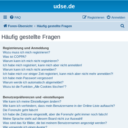
udse.de
FAQ
Registrieren
Anmelden
S
Foren-Übersicht
Häufig gestellte Fragen
u
Häufig gestellte Fragen
c
h
Registrierung und Anmeldung
Wozu muss ich mich registrieren?
e
Was ist COPPA?
Warum kann ich mich nicht registrieren?
Ich habe mich registriert, kann mich aber nicht anmelden!
Warum kann ich mich nicht anmelden?
Ich habe mich vor einiger Zeit registriert, kann mich aber nicht mehr anmelden?!
Ich habe mein Passwort vergessen!
Warum werde ich automatisch abgemeldet?
Wozu ist die Funktion „Alle Cookies löschen“?
Benutzerpräferenzen und -einstellungen
Wie kann ich meine Einstellungen ändern?
Wie kann ich verhindern, dass mein Benutzername in der Online-Liste auftaucht?
Die Forenuhr geht falsch!
Ich habe die Zeitzone eingestellt, aber die Forenuhr geht immer noch falsch!
Meine Sprache steht auf diesem Board nicht zur Auswahl!
Was sind das für Bilder, die bei meinem Benutzernamen angezeigt werden?
Wie verwende ich einen Avatar?