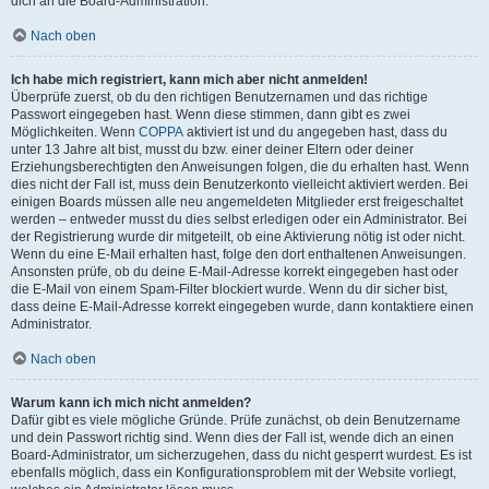
dich an die Board-Administration.
Nach oben
Ich habe mich registriert, kann mich aber nicht anmelden!
Überprüfe zuerst, ob du den richtigen Benutzernamen und das richtige
Passwort eingegeben hast. Wenn diese stimmen, dann gibt es zwei
Möglichkeiten. Wenn
COPPA
aktiviert ist und du angegeben hast, dass du
unter 13 Jahre alt bist, musst du bzw. einer deiner Eltern oder deiner
Erziehungsberechtigten den Anweisungen folgen, die du erhalten hast. Wenn
dies nicht der Fall ist, muss dein Benutzerkonto vielleicht aktiviert werden. Bei
einigen Boards müssen alle neu angemeldeten Mitglieder erst freigeschaltet
werden – entweder musst du dies selbst erledigen oder ein Administrator. Bei
der Registrierung wurde dir mitgeteilt, ob eine Aktivierung nötig ist oder nicht.
Wenn du eine E-Mail erhalten hast, folge den dort enthaltenen Anweisungen.
Ansonsten prüfe, ob du deine E-Mail-Adresse korrekt eingegeben hast oder
die E-Mail von einem Spam-Filter blockiert wurde. Wenn du dir sicher bist,
dass deine E-Mail-Adresse korrekt eingegeben wurde, dann kontaktiere einen
Administrator.
Nach oben
Warum kann ich mich nicht anmelden?
Dafür gibt es viele mögliche Gründe. Prüfe zunächst, ob dein Benutzername
und dein Passwort richtig sind. Wenn dies der Fall ist, wende dich an einen
Board-Administrator, um sicherzugehen, dass du nicht gesperrt wurdest. Es ist
ebenfalls möglich, dass ein Konfigurationsproblem mit der Website vorliegt,