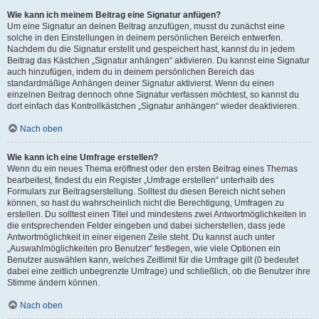
Wie kann ich meinem Beitrag eine Signatur anfügen?
Um eine Signatur an deinen Beitrag anzufügen, musst du zunächst eine
solche in den Einstellungen in deinem persönlichen Bereich entwerfen.
Nachdem du die Signatur erstellt und gespeichert hast, kannst du in jedem
Beitrag das Kästchen „Signatur anhängen“ aktivieren. Du kannst eine Signatur
auch hinzufügen, indem du in deinem persönlichen Bereich das
standardmäßige Anhängen deiner Signatur aktivierst. Wenn du einen
einzelnen Beitrag dennoch ohne Signatur verfassen möchtest, so kannst du
dort einfach das Kontrollkästchen „Signatur anhängen“ wieder deaktivieren.
Nach oben
Wie kann ich eine Umfrage erstellen?
Wenn du ein neues Thema eröffnest oder den ersten Beitrag eines Themas
bearbeitest, findest du ein Register „Umfrage erstellen“ unterhalb des
Formulars zur Beitragserstellung. Solltest du diesen Bereich nicht sehen
können, so hast du wahrscheinlich nicht die Berechtigung, Umfragen zu
erstellen. Du solltest einen Titel und mindestens zwei Antwortmöglichkeiten in
die entsprechenden Felder eingeben und dabei sicherstellen, dass jede
Antwortmöglichkeit in einer eigenen Zeile steht. Du kannst auch unter
„Auswahlmöglichkeiten pro Benutzer“ festlegen, wie viele Optionen ein
Benutzer auswählen kann, welches Zeitlimit für die Umfrage gilt (0 bedeutet
dabei eine zeitlich unbegrenzte Umfrage) und schließlich, ob die Benutzer ihre
Stimme ändern können.
Nach oben