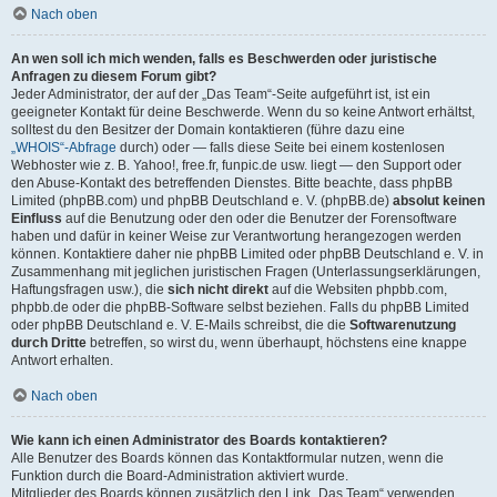
Nach oben
An wen soll ich mich wenden, falls es Beschwerden oder juristische
Anfragen zu diesem Forum gibt?
Jeder Administrator, der auf der „Das Team“-Seite aufgeführt ist, ist ein
geeigneter Kontakt für deine Beschwerde. Wenn du so keine Antwort erhältst,
solltest du den Besitzer der Domain kontaktieren (führe dazu eine
„WHOIS“-Abfrage
durch) oder — falls diese Seite bei einem kostenlosen
Webhoster wie z. B. Yahoo!, free.fr, funpic.de usw. liegt — den Support oder
den Abuse-Kontakt des betreffenden Dienstes. Bitte beachte, dass phpBB
Limited (phpBB.com) und phpBB Deutschland e. V. (phpBB.de)
absolut keinen
Einfluss
auf die Benutzung oder den oder die Benutzer der Forensoftware
haben und dafür in keiner Weise zur Verantwortung herangezogen werden
können. Kontaktiere daher nie phpBB Limited oder phpBB Deutschland e. V. in
Zusammenhang mit jeglichen juristischen Fragen (Unterlassungserklärungen,
Haftungsfragen usw.), die
sich nicht direkt
auf die Websiten phpbb.com,
phpbb.de oder die phpBB-Software selbst beziehen. Falls du phpBB Limited
oder phpBB Deutschland e. V. E-Mails schreibst, die die
Softwarenutzung
durch Dritte
betreffen, so wirst du, wenn überhaupt, höchstens eine knappe
Antwort erhalten.
Nach oben
Wie kann ich einen Administrator des Boards kontaktieren?
Alle Benutzer des Boards können das Kontaktformular nutzen, wenn die
Funktion durch die Board-Administration aktiviert wurde.
Mitglieder des Boards können zusätzlich den Link „Das Team“ verwenden.